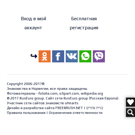
Вход в мой
Бесплатная
аккаунт
регистрация
↪
Copyright 2006-2017©
Знакомства в Норвегии, все права защищены.
Фотоматериалы - fotolia.com, iclipart.com, wikipedia.org
© 2017 RusEuro group. Сайт сети RusEuro group (
Русская Европа
).
Участник сети сайтов знакомств uHearts.
Дизайн и разработка сайта
FREEBRUSH.NET
|
בניית אתרים
Правила пользования
|
Ограничения ответственности