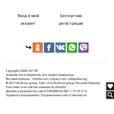
Вход в мой
Бесплатная
аккаунт
регистрация
↪
Copyright 2006-2017©
Знакомства в Норвегии, все права защищены.
Фотоматериалы - fotolia.com, iclipart.com, wikipedia.org
© 2017 RusEuro group. Сайт сети RusEuro group (
Русская Европа
).
Участник сети сайтов знакомств uHearts.
Дизайн и разработка сайта
FREEBRUSH.NET
|
בניית אתרים
Правила пользования
|
Ограничения ответственности