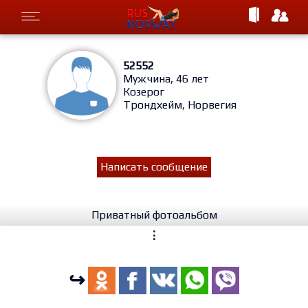
52552
Мужчина, 46 лет
Козерог
Трондхейм, Норвегия
Написать сообщение
Приватный фотоальбом
⋮
↪