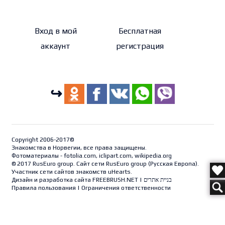
Вход в мой
Бесплатная
аккаунт
регистрация
↪
Copyright 2006-2017©
Знакомства в Норвегии, все права защищены.
Фотоматериалы - fotolia.com, iclipart.com, wikipedia.org
© 2017 RusEuro group. Сайт сети RusEuro group (
Русская Европа
).
Участник сети сайтов знакомств uHearts.
Дизайн и разработка сайта
FREEBRUSH.NET
|
בניית אתרים
Правила пользования
|
Ограничения ответственности